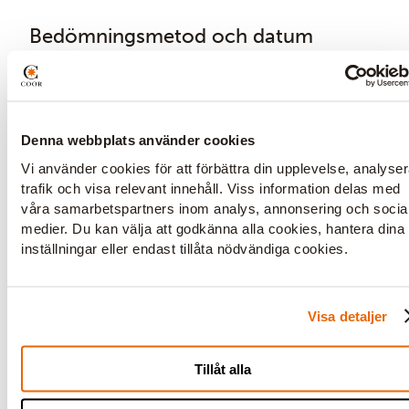
Bedömningsmetod och datum
Senaste utvärderingen av våra webbplatsers
tillgänglighet gjordes 23 maj 2025.
Denna webbplats använder cookies
Vi använder cookies för att förbättra din upplevelse, analyse
Framtida förbättring
trafik och visa relevant innehåll. Viss information delas med
våra samarbetspartners inom analys, annonsering och socia
Vi planerar att utforska följande områden för
medier. Du kan välja att godkänna alla cookies, hantera dina
att ytterligare förbättra tillgängligheten på
inställningar eller endast tillåta nödvändiga cookies.
våra webbplatser:
Förbättra användarupplevelsen
Visa detaljer
Vi kommer att undersöka möjligheterna
att förbättra användarupplevelsen
Tillåt alla
genom att göra innehållet mer