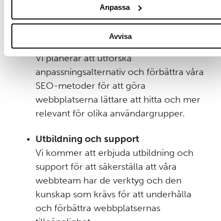
tillgängligt och lättare att navigera för
Anpassa
alla användare.
Avvisa
Personalisering och SEO
Vi planerar att utforska
anpassningsalternativ och förbättra våra
SEO-metoder för att göra
webbplatserna lättare att hitta och mer
relevant för olika användargrupper.
Utbildning och support
Vi kommer att erbjuda utbildning och
support för att säkerställa att våra
webbteam har de verktyg och den
kunskap som krävs för att underhålla
och förbättra webbplatsernas