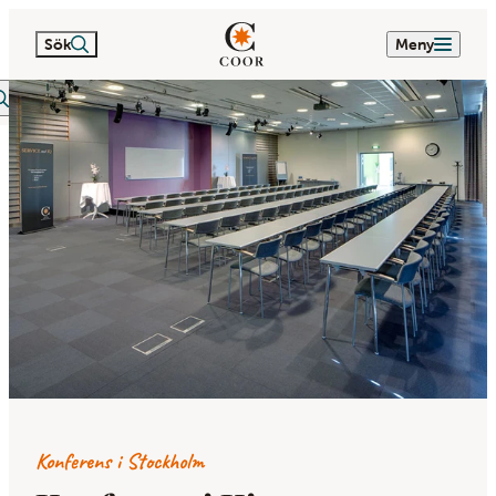
Sök
Meny
itextsök
Konferens i Stockholm