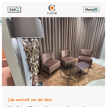
Sök
Meny
itextsök
Lika centralt som det låter