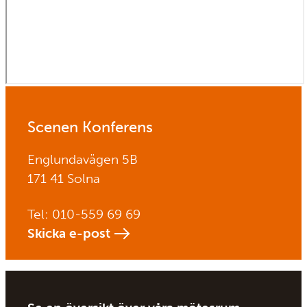
Scenen Konferens
Englundavägen 5B
171 41 Solna
Tel: 010-559 69 69
Skicka e-post