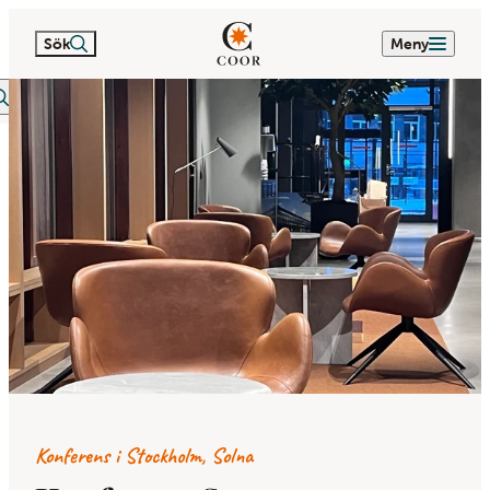
Sök
Meny
itextsök
Konferens i Stockholm, Solna