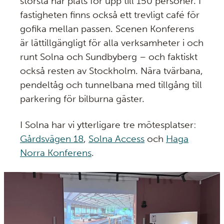
största har plats för upp till 150 personer. I
fastigheten finns också ett trevligt café för
gofika mellan passen. Scenen Konferens
är lättillgängligt för alla verksamheter i och
runt Solna och Sundbyberg – och faktiskt
också resten av Stockholm. Nära tvärbana,
pendeltåg och tunnelbana med tillgång till
parkering för bilburna gäster.
I Solna har vi ytterligare tre mötesplatser:
Gårdsvägen 18
,
Solna Access
och
Haga
Norra Konferens
.