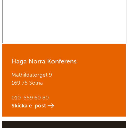
Haga Norra Konferens
Mathildatorget 9
169 75 Solna
010-559 60 80
Skicka e-post