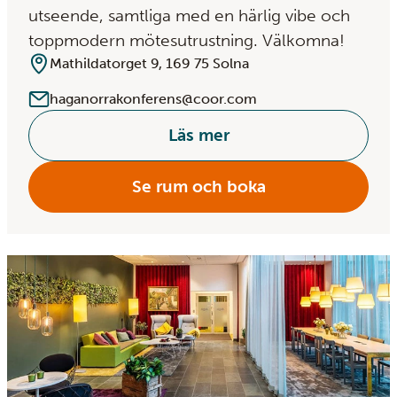
utseende, samtliga med en härlig vibe och
toppmodern mötesutrustning. Välkomna!
Mathildatorget 9, 169 75 Solna
haganorrakonferens@coor.com
Läs mer
Se rum och boka