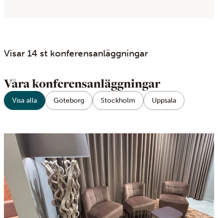
Visar 14 st konferensanläggningar
Ancestor pages
Våra konferensanläggningar
5854
Visa alla
Göteborg
Stockholm
Uppsala
36490