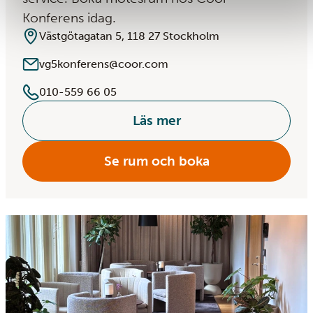
Konferens idag.
Västgötagatan 5, 118 27 Stockholm
vg5konferens@coor.com
010-559 66 05
Läs mer
Se rum och boka