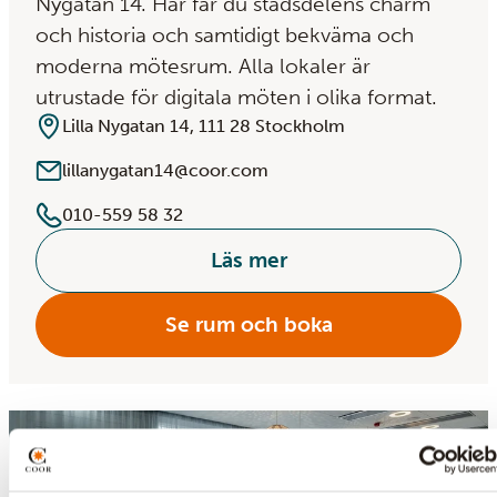
Nygatan 14. Här får du stadsdelens charm
och historia och samtidigt bekväma och
moderna mötesrum. Alla lokaler är
utrustade för digitala möten i olika format.
Lilla Nygatan 14, 111 28 Stockholm
lillanygatan14@coor.com
010-559 58 32
Läs mer
Se rum och boka