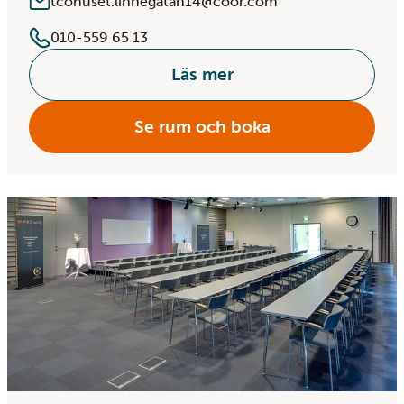
tcohuset.linnegatan14@coor.com
010-559 65 13
Läs mer
Se rum och boka