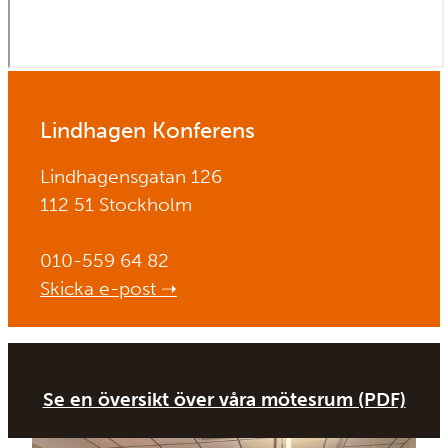
Lindhagen Konferens
Lindhagensgatan 126
112 51 Stockholm
010-559 64 82
Skicka e-post ➝
Se en översikt över våra mötesrum (PDF)