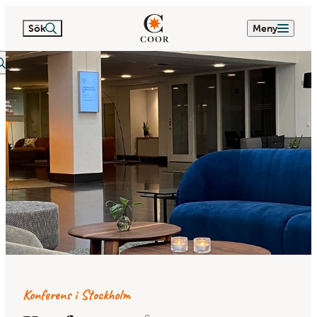
Sök
Meny
itextsök
Konferens i Stockholm